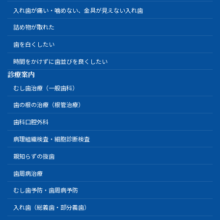
入れ歯が痛い・噛めない、金具が見えない入れ歯
詰め物が取れた
歯を白くしたい
時間をかけずに歯並びを良くしたい
診療案内
むし歯治療（一般歯科）
歯の根の治療（根管治療）
歯科口腔外科
病理組織検査・細胞診断検査
親知らずの抜歯
歯周病治療
むし歯予防・歯周病予防
入れ歯（総義歯・部分義歯）