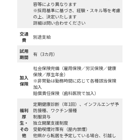
容等により異なります
※採用基準に基づき、経験・スキル等を考慮
の上、決定いたします
詳細は問い合わせください
交通
別途支給
費
試用
有（3カ月）
期間
社会保険完備（雇用保険／労災保険／健康
保険／厚生年金）
加入
※非常勤は勤務時間に応じて各種該当保険
保険
加入
賠償責任保険（歯科医院で加入）
定期健康診断（年1回）、インフルエンザ予
福利
防接種、ワクチン接種
厚
制服貸与
生・
独立開業支援制度
その
受動喫煙対策有（屋内禁煙）
他
他県から転居を予定している場合、引越し