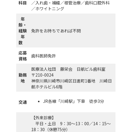
科目
／入れ歯・補綴／根管治療／歯科口腔外科
／ホワイトニング
年
齢・
経験
免許をお持ちであれば不問
年
数
応募
歯科医師免許
資格
医療法人社団 藤栄会 日航ビル歯科室
勤務
〒210-0024
地
神奈川県川崎市川崎区日進町1番地 川崎日
航ホテルビル6階
JR各線「川崎駅」下車 徒歩3分
交通
【外来診療】
平日・土日 9：30～13：00／14：15～
18：30（休憩75分）