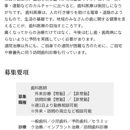
事・運動などのカルチャーに比べると、歯科医療は後回しになり
がちです。 歯科医療は、人の行き帰りを助ける電車・道路のよう
なもので、生活の基礎です。地域のみなさんの歯に関する健康を支
えることが、歯科医療の目指すところです。
痛くなってからの治療だけではなく、今後はむし歯・歯周病にな
らないように予防を実践していく必要があります。
通院治療以外にも、ご自身での通院が困難な方のために、ご自宅
や療養先に伺う訪問歯科診療も行っています。
募集要項
歯科医師
外来診療【常勤】／【非常勤】
募集
訪問診療【常勤】／【非常勤】
職種
※週1日より勤務相談可能
※外来・訪問の両立など相談可能
一般歯科／小児歯科／予防歯科／セラミッ
診療
ク治療／インプラント治療／訪問歯科診療