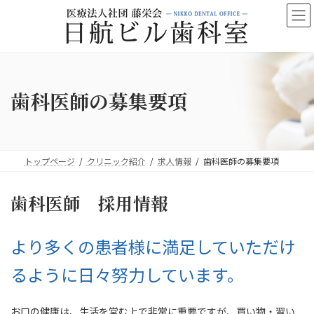
コ
ナ
ン
ビ
テ
ゲ
ン
ー
ツ
シ
へ
ョ
ス
ン
歯科医師の募集要項
キ
に
ッ
移
プ
動
トップページ
クリニック紹介
求人情報
歯科医師の募集要項
歯科医師 採用情報
より多くの患者様に満足していただけ
るように日々努力しています。
お口の健康は、生活を営む上で非常に重要ですが、買い物・習い