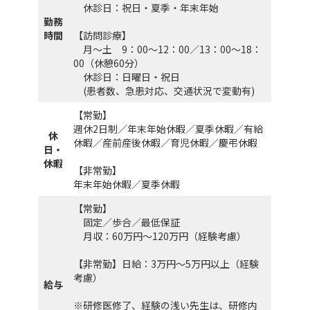
休診日：祝日・夏季・年末年始
勤務
時間
【訪問診療】
月～土 9：00～12：00／13：00～18：
00（休憩60分）
休診日：日曜日・祝日
(患者数、急患対応、交通状況で変動有)
【常勤】
週休2日制／年末年始休暇／夏季休暇／有給
休
休暇／産前産後休暇／育児休暇／慶弔休暇
日・
休暇
【非常勤】
年末年始休暇／夏季休暇
【常勤】
固定／歩合／最低保証
月収：60万円～120万円（経験考慮）
【非常勤】日給：3万円～5万円以上（経験
考慮）
給与
※研修医修了、経験の浅い先生は、研修内