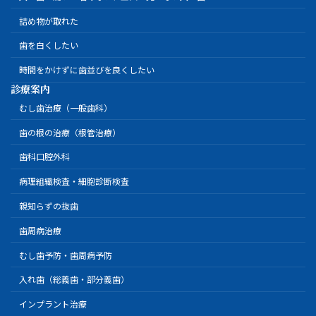
詰め物が取れた
歯を白くしたい
時間をかけずに歯並びを良くしたい
診療案内
むし歯治療（一般歯科）
歯の根の治療（根管治療）
歯科口腔外科
病理組織検査・細胞診断検査
親知らずの抜歯
歯周病治療
むし歯予防・歯周病予防
入れ歯（総義歯・部分義歯）
インプラント治療