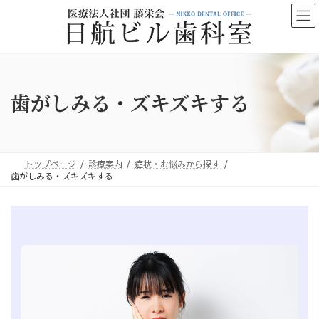
コ
ナ
ン
ビ
テ
ゲ
ン
ー
ツ
シ
へ
ョ
ス
ン
歯がしみる・ズキズキする
キ
に
ッ
移
プ
動
トップページ
診療案内
症状・お悩みから探す
歯がしみる・ズキズキする