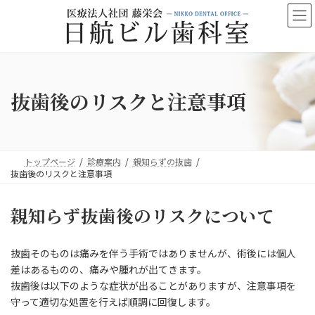
コ
ナ
ン
ビ
テ
ゲ
ン
ー
ツ
シ
へ
ョ
ス
ン
抜歯後のリスクと注意事項
キ
に
ッ
移
プ
動
トップページ
診療案内
親知らずの抜歯
抜歯後のリスクと注意事項
親知らず抜歯後のリスクについて
抜歯そのものは痛みを伴う手術ではありませんが、術後には個人
差はあるものの、痛みや腫れが出てきます。
抜歯後は以下のような症状が出ることがありますが、注意事項を
守って適切な処置を行えば順調に回復します。