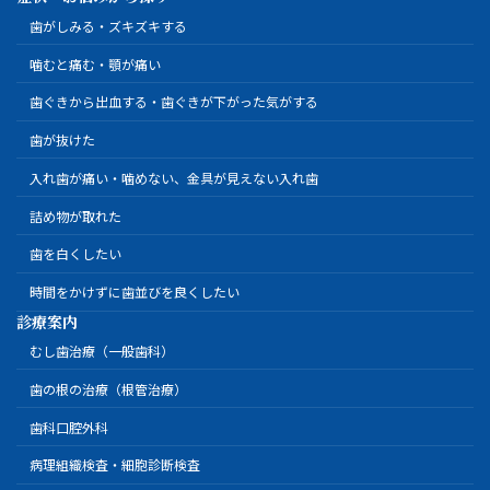
歯がしみる・ズキズキする
噛むと痛む・顎が痛い
歯ぐきから出血する・歯ぐきが下がった気がする
歯が抜けた
入れ歯が痛い・噛めない、金具が見えない入れ歯
詰め物が取れた
歯を白くしたい
時間をかけずに歯並びを良くしたい
診療案内
むし歯治療（一般歯科）
歯の根の治療（根管治療）
歯科口腔外科
病理組織検査・細胞診断検査