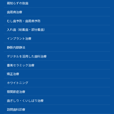
親知らずの抜歯
歯周病治療
むし歯予防・歯周病予防
入れ歯（総義歯・部分義歯）
インプラント治療
静脈内鎮静法
デジタルを活用した歯科治療
審美セラミック治療
矯正治療
ホワイトニング
顎関節症治療
歯ぎしり・くいしばり治療
訪問歯科診療