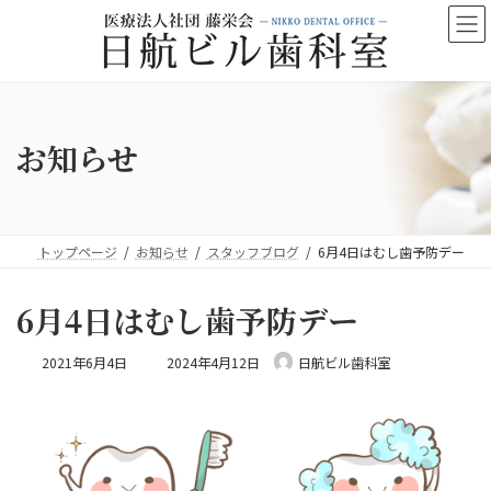
コ
ナ
ン
ビ
テ
ゲ
ン
ー
ツ
シ
へ
ョ
ス
ン
お知らせ
キ
に
ッ
移
プ
動
トップページ
お知らせ
スタッフブログ
6月4日はむし歯予防デー
6月4日はむし歯予防デー
最
2021年6月4日
2024年4月12日
日航ビル歯科室
終
更
新
日
時
: