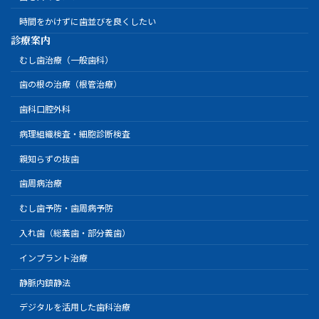
時間をかけずに歯並びを良くしたい
診療案内
むし歯治療（一般歯科）
歯の根の治療（根管治療）
歯科口腔外科
病理組織検査・細胞診断検査
親知らずの抜歯
歯周病治療
むし歯予防・歯周病予防
入れ歯（総義歯・部分義歯）
インプラント治療
静脈内鎮静法
デジタルを活用した歯科治療