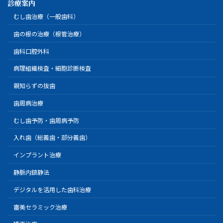
診療案内
むし歯治療（一般歯科）
歯の根の治療（根管治療）
歯科口腔外科
病理組織検査・細胞診断検査
親知らずの抜歯
歯周病治療
むし歯予防・歯周病予防
入れ歯（総義歯・部分義歯）
インプラント治療
静脈内鎮静法
デジタルを活用した歯科治療
審美セラミック治療