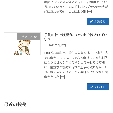
は歯ブラシの毛先全体の1/3～1/2程度で十分と
言われています。 歯の汚れはハブラシの毛先が
歯にあたって動くことにより取 […]
続きを読む
子供の仕上げ磨き、いつまで続ければい
スタッフブログ
い？
2021年5月27日
日航ビル歯科室、受付の矢倉です。 子供が一人
で歯磨きしてても、ちゃんと磨けているか心配
になりませんか？まだ歯が生えかわりの時期
は、歯並びが複雑で汚れが上手く取れなかった
り、鏡を見ずに他のことに興味を持ちながら歯
磨きをした […]
続きを読む
最近の投稿