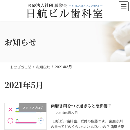
コ
ナ
ン
ビ
テ
ゲ
ン
ー
ツ
シ
へ
ョ
ス
ン
お知らせ
キ
に
ッ
移
プ
動
トップページ
お知らせ
2021年5月
2021年5月
歯磨き剤をつけ過ぎると悪影響？
スタッフブログ
2021年5月27日
日航ビル歯科室、受付の佐藤です。 歯磨き剤
の量ってどのくらいつければいいの？ 歯磨き剤