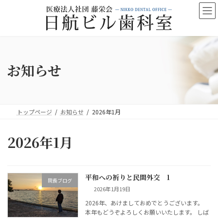
コ
ナ
ン
ビ
テ
ゲ
ン
ー
ツ
シ
へ
ョ
ス
ン
お知らせ
キ
に
ッ
移
プ
動
トップページ
お知らせ
2026年1月
2026年1月
平和への祈りと民間外交 1
院長ブログ
2026年1月19日
2026年、あけましておめでとうございます。
本年もどうぞよろしくお願いいたします。 しば