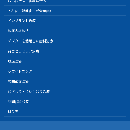
むし歯予防・歯周病予防
入れ歯（総義歯・部分義歯）
インプラント治療
静脈内鎮静法
デジタルを活用した歯科治療
審美セラミック治療
矯正治療
ホワイトニング
顎関節症治療
歯ぎしり・くいしばり治療
訪問歯科診療
料金表
Copyright © 日航ビル歯科室｜親知らず抜歯なら川崎駅徒歩１分の歯医者 All