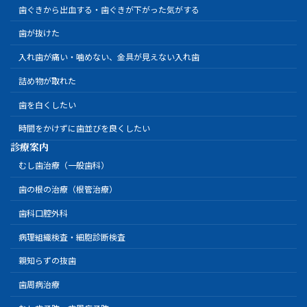
歯ぐきから出血する・歯ぐきが下がった気がする
歯が抜けた
入れ歯が痛い・噛めない、金具が見えない入れ歯
詰め物が取れた
歯を白くしたい
時間をかけずに歯並びを良くしたい
診療案内
むし歯治療（一般歯科）
歯の根の治療（根管治療）
歯科口腔外科
病理組織検査・細胞診断検査
親知らずの抜歯
歯周病治療