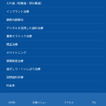
入れ歯（総義歯・部分義歯）
インプラント治療
静脈内鎮静法
デジタルを活用した歯科治療
審美セラミック治療
矯正治療
ホワイトニング
顎関節症治療
歯ぎしり・くいしばり治療
訪問歯科診療
料金表
Copyright © 日航ビル歯科室｜親知らず抜歯なら川崎駅徒歩１分の歯医者 All
Rights Reserved.
HOME
診療メニュー
アクセス
TEL