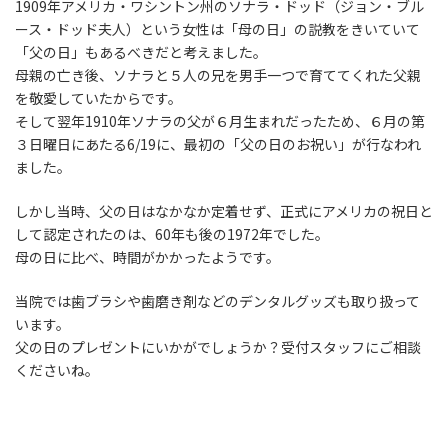
1909年アメリカ・ワシントン州のソナラ・ドッド（ジョン・ブル
ース・ドッド夫人）という女性は「母の日」の説教をきいていて
「父の日」もあるべきだと考えました。
母親の亡き後、ソナラと５人の兄を男手一つで育ててくれた父親
を敬愛していたからです。
そして翌年1910年ソナラの父が６月生まれだったため、６月の第
３日曜日にあたる6/19に、最初の「父の日のお祝い」が行なわれ
ました。
しかし当時、父の日はなかなか定着せず、正式にアメリカの祝日と
して認定されたのは、60年も後の1972年でした。
母の日に比べ、時間がかかったようです。
当院では歯ブラシや歯磨き剤などのデンタルグッズも取り扱って
います。
父の日のプレゼントにいかがでしょうか？受付スタッフにご相談
くださいね。