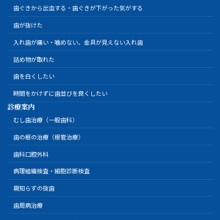
歯ぐきから出血する・歯ぐきが下がった気がする
歯が抜けた
入れ歯が痛い・噛めない、金具が見えない入れ歯
詰め物が取れた
歯を白くしたい
時間をかけずに歯並びを良くしたい
診療案内
むし歯治療（一般歯科）
歯の根の治療（根管治療）
歯科口腔外科
病理組織検査・細胞診断検査
親知らずの抜歯
歯周病治療