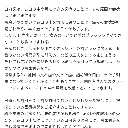
日
時
口内炎は、お口の中や唇にできる炎症のことで、その原因や症状
:
はさまざまです💡
歯磨きやうがいでお口の中を清潔に保つことで、痛みの症状が軽
減されたり、早く治ったりすることがあります。
しかし❗️口内炎があると、痛みのせいで通常のブラッシングができ
ないことも多いですね😭
そんなときはヘッドが小さく柔らかい毛の歯ブラシに替える、刺
激の少ない歯磨き剤に替える、などの工夫をしてみましょう☺️
それでも症状の改善がみられない場合や長引いている場合は、か
かりつけの歯医者さんへ。
診察すると、原因は入れ歯や尖った歯、詰め物が口内に当たり刺
激になっていると分かることもありますし、歯医者さんでのクリー
ニングによって、お口の中の環境を改善することもできます。
日航ビル歯科室では歯が原因でないことがわかった場合には、提
携している医療機関をご紹介することもできます。
熱や皮膚の発疹など、他の症状がある場合は内科や皮膚科への受
診を、お口の中だけにできている口内炎の場合には、歯医者さん
でも診療できますので覚えておいてくださいね🍀