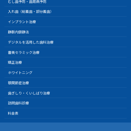
むし歯予防・歯周病予防
入れ歯（総義歯・部分義歯）
インプラント治療
静脈内鎮静法
デジタルを活用した歯科治療
審美セラミック治療
矯正治療
ホワイトニング
顎関節症治療
歯ぎしり・くいしばり治療
訪問歯科診療
料金表
Copyright © 日航ビル歯科室｜親知らず抜歯なら川崎駅徒歩１分の歯医者 All