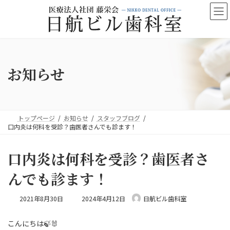
コ
ナ
ン
ビ
テ
ゲ
ン
ー
ツ
シ
へ
ョ
ス
ン
お知らせ
キ
に
ッ
移
プ
動
トップページ
お知らせ
スタッフブログ
口内炎は何科を受診？歯医者さんでも診ます！
口内炎は何科を受診？歯医者さ
んでも診ます！
最
2021年8月30日
2024年4月12日
日航ビル歯科室
終
更
こんにちは🍃🐰
新