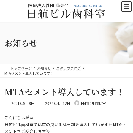
コ
ナ
ン
ビ
テ
ゲ
ン
ー
ツ
シ
へ
ョ
ス
ン
お知らせ
キ
に
ッ
移
プ
動
トップページ
お知らせ
スタッフブログ
MTAセメント導入しています！
MTAセメント導入しています！
最
2021年9月9日
2024年4月12日
日航ビル歯科室
終
更
こんにちは🌈☺️
新
日
日航ビル歯科室では質の良い歯科材料を導入しています✨ MTAセ
時
メントをご紹介します💡