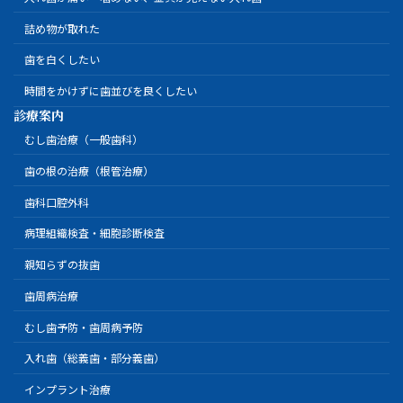
詰め物が取れた
歯を白くしたい
時間をかけずに歯並びを良くしたい
診療案内
むし歯治療（一般歯科）
歯の根の治療（根管治療）
歯科口腔外科
病理組織検査・細胞診断検査
親知らずの抜歯
歯周病治療
むし歯予防・歯周病予防
入れ歯（総義歯・部分義歯）
インプラント治療